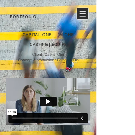
PORTFOLIO
CAPITAL ONE - I'M ONE
CASTING | ÉQUIPE
Client : Capital One
Concept & production : Roméo & Fils