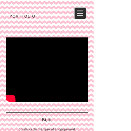
PORTFOLIO
Kijiji
contenu de marque et engagement